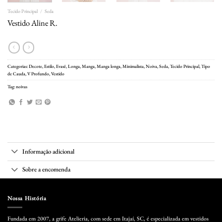
Tecido Principal
/
Seda
Vestido Aline R.
Categorias:
Decote
,
Estilo
,
Evasê
,
Longa
,
Manga
,
Manga longa
,
Minimalista
,
Noiva
,
Seda
,
Tecido Principal
,
Tipo
de Cauda
,
V Profundo
,
Vestido
Tag:
noivas
Informação adicional
Sobre a encomenda
Nossa História
Fundada em 2007, a grife Atelieria, com sede em Itajaí, SC, é especializada em vestidos