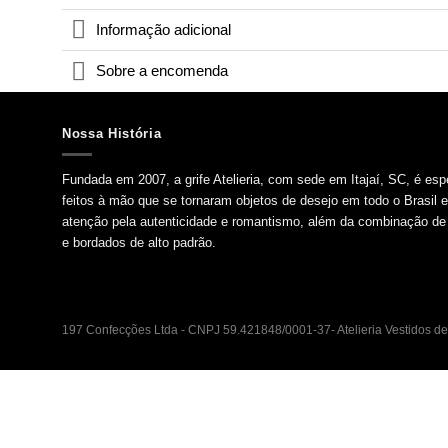
Informação adicional
Sobre a encomenda
Nossa História
Fundada em 2007, a grife Atelieria, com sede em Itajaí, SC, é esp
feitos à mão que se tornaram objetos de desejo em todo o Brasil 
atenção pela autenticidade e romantismo, além da combinação de 
e bordados de alto padrão.
197 Confecções Ltda - CNPJ 59.421848/0001-37- Atelieria Vestidos de 