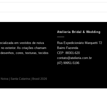
Atelieria Bridal & Wedding
ecializada em vestidos de noiva
Rua Expedicionário Marquetti 72
e no exterior. As criações chamam
Bairro Fazenda
desenhos, cores, texturas, tecidos
CEP: 88301-620
contato@atelieria.com.br
(47) 99951-5196
Noiva | Santa Catarina | Brasil 2026