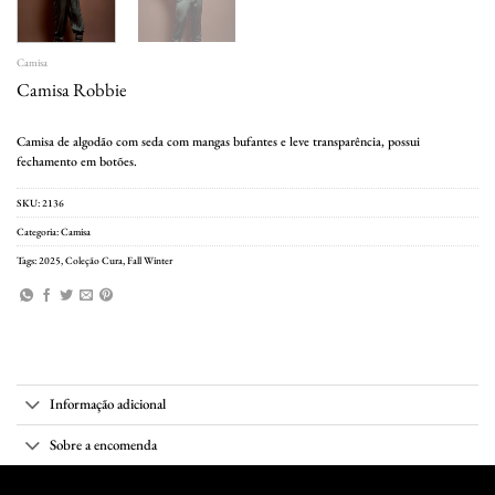
Camisa
Camisa Robbie
Camisa de algodão com seda com mangas bufantes e leve transparência, possui
fechamento em botões.
SKU:
2136
Categoria:
Camisa
Tags:
2025
,
Coleção Cura
,
Fall Winter
Informação adicional
Sobre a encomenda